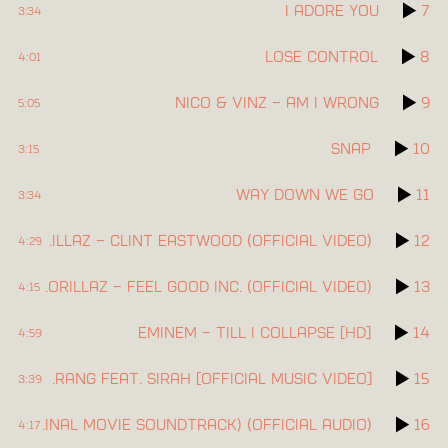
I Adore You
7
3:34
Lose Control
8
4:01
Nico & Vinz – Am I Wrong
9
5:05
Snap
10
3:15
Way Down We Go
11
3:34
Gorillaz – Clint Eastwood (Official Video)
12
4:29
Gorillaz – Feel Good Inc. (Official Video)
13
4:15
Eminem – Till I Collapse [HD]
14
4:59
SKRILLEX – Bangarang feat. Sirah [Official Music Video]
15
3:39
Kavinsky – Nightcall (Drive Original Movie Soundtrack) (Official Audio)
16
4:17