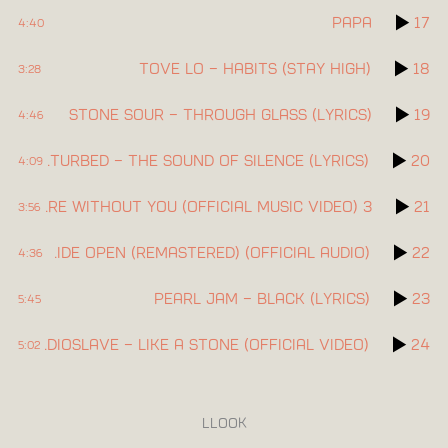
papa
17
4:40
Tove Lo – Habits (Stay High)
18
3:28
Stone Sour – Through Glass (Lyrics)
19
4:46
Disturbed – The Sound Of Silence (Lyrics)
20
4:09
3 Doors Down – Here Without You (Official Music Video)
21
3:56
Creed – With Arms Wide Open (Remastered) (Official Audio)
22
4:36
Pearl Jam – Black (Lyrics)
23
5:45
Audioslave – Like a Stone (Official Video)
24
5:02
LLOOK