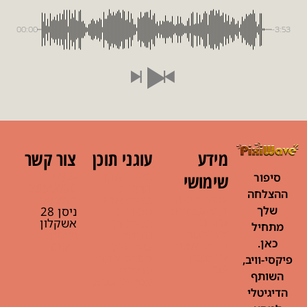
00:00
-3:53
מידע
עוגני תוכן
צור קשר
בניית אתר
052-
שימושי
סיפור
תדמית
3695096
ההצלחה
עמוד הבית
בניית אתר
וואצ'אפ
תיק עבודות
שלך
מכירות
ניסן 28
אודות
בניית דף
אשקלון
מתחיל
צור קשר
נחיתה
נגישות
כאן.
בניית אתר
כמה עולה
האתר
אלמנטור
לבנות אתר?
פיקסי-וויב,
פרו
פרסום
השותף
עסקים בגוגל
הדיגיטלי