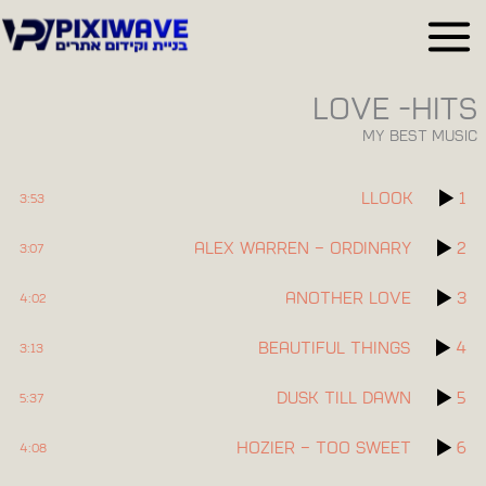
ילוג
תוכן
LOVE -HITS
MY BEST MUSIC
LLOOK
1
3:53
Alex Warren – Ordinary
2
3:07
Another Love
3
4:02
Beautiful Things
4
3:13
Dusk Till Dawn
5
5:37
Hozier – Too Sweet
6
4:08