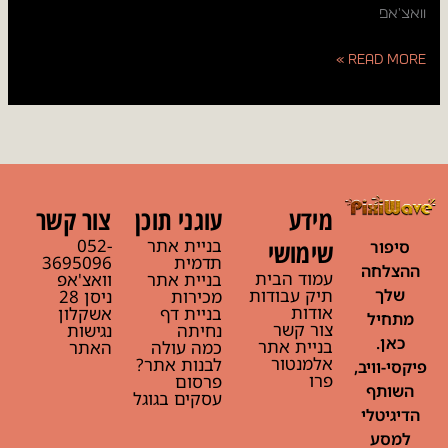
וואצ'אפ
Read More »
מידע
עוגני תוכן
צור קשר
בניית אתר
052-
שימושי
סיפור
תדמית
3695096
ההצלחה
עמוד הבית
בניית אתר
וואצ'אפ
תיק עבודות
שלך
מכירות
ניסן 28
אודות
בניית דף
אשקלון
מתחיל
צור קשר
נחיתה
נגישות
כאן.
בניית אתר
כמה עולה
האתר
אלמנטור
לבנות אתר?
פיקסי-וויב,
פרו
פרסום
השותף
עסקים בגוגל
הדיגיטלי
למסע