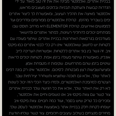
בבניית אתרים, ואלמנטור מבינה את את זה טוב מאוד. על ידי
הגדרות קבועות והעתקת תבניות ובלוקים מעוצבים מראש,
אלמנטור מאיצה את תהליך העיצוב, ומאפשרת לך ליצור אתרים
יפים בשבריר מהזמן. קהילת אלמנטורים מפורומים ומדריכים ועד
למפגשים ואירועים, קהילת Elementor היא מרחב תוסס שבו
מפתחים יכולים להחליף רעיונות, לפתור אתגרים ולהישאר
מעודכנים בגרסאות האחרונות בבניית אתרים. שיתוף פעולה עם
לקוחות יש לחשוב שאלמנטור אינו רק כלי לבנוי אתרים כמו פיקסי
וויב. זה גשר בין בוני אתרים ללקוחות. אפשרויות העריכה לייב
אונליין, מאפשרת שיתוף פעולה בזמן אמת. לקוחות יכולים לראות
שינויים בזמן שהם מתרחשים. שקיפות זו מטפחת אמון.
ומציעהשביעות רצון מובטחת. לסיכום.. אלמנטור אינו רק בונה דפים
לאתר שלך, אלא גם תוכנה שתוציא ותשחרר יצירתיות שבך.
הצטרפו למהפכת האלמנטורים, ולמדו כיצד הכלי הזה יכול לשנות
לא רק את האתר שלך, אלא את כל הגישה שלך לבניית אתרים.
צור קשר עם צוות פיקסי וויב אנו נושמים וחיים את אלמנטור,
ומכירים כל טריק שיש בספר, ועוד כמה חבויים. צוות פיקסי וויב
ישמחו לקחת חלק בבניית אתר באמצעות אלמנטור לעסק שלך.
מחירים מנצחים בשילוב עיצובים חלומיים. צור קשר שלחו הודעת