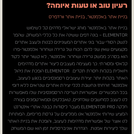
רעיון טוב או טעות איומה?
בניית אתר באלמנטור
,
בניית אתר וורדפרס
בניית אתר באלמנטור מותג ישראלי מדהים קל לשימוש
Elementor – בונה דפים ששינה את כל כללי המשחק. שהפך
לנשק הסודי עבור בוני אתרים המעוניינים לבנות ולעצב אתרים
מקצועיים שאין שני להם. הכוח של גרירה ושחרור אלמנטור-פרו
הוא בסה"כ ממשק גרירה ושחרור. אלמנטור, לא קשור יותר לקוד
קלאסי ומסורתי. כך מעצימה מעצבים ליצור אתרים מדהימים
ויזואלית בקלות חסרת תקדים. Elementor הופכת את ניהול
האתר בקלות יותר. יצירת עיצובים רספונסיביים בנוגע לעיצוב,
אלמנטור זורחת! ונחשבת לכלי יצירת אתרים שנראים ללא דופי
בכל המכשירים. אפשרויות העריכה הרספונסיביות שלו מאפשרות
לנו לעצב למחשבים שולחניים, טאבלטים וסמארטפונים בצורה
חלקה Elementor Pro מעבר ליסודות כבונה אתרי אינטרנט
המציע שירותי אלמנטור.אנו ממליצים על גרסת פרימיום, הפותחת
לנו אוצר של אפשרויות מדהימות לעיצוב, והופכת את בניית האתר
שלך ליצירות אמנות. הגדרות אוניברסליות זמן הוא שם המשחק