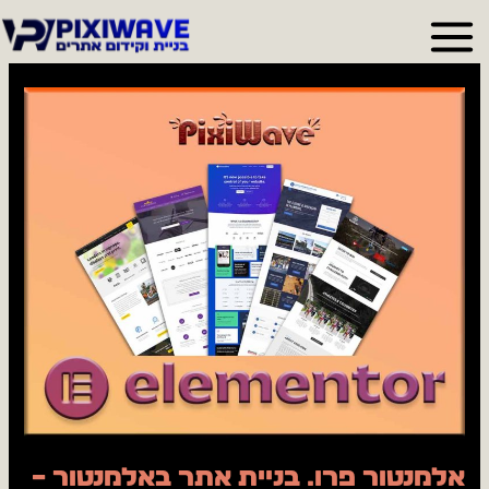
ילוג
תוכן
אלמנטור
פרו.
בניית
אתר
באלמנטור
–
רעיון
טוב
או
טעות
איומה?
אלמנטור פרו. בניית אתר באלמנטור –