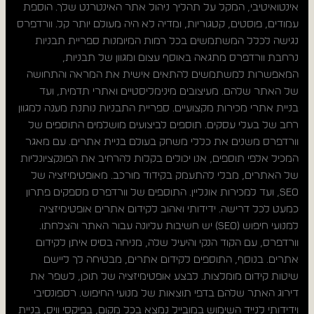
אינטואיטיבי, המקל על תהליך ניהול אתר האינטרנט שלך. הוספת
עמודים, פוסטים, קטגוריות, ומדיה לא היה מעולם יותר קל. וורדפרס
נגישה לכלל המשתמשים בכל רמות המיומנות ספריית תבניות
נרחבת וורדפרס מתגאה באוסף עצום ומגוון של תבניות,
המאפשרות למשתמשים להתאים אישית את המראה והתחושה
של האתר שלהם. מעיצובים מינימליסטיים ואתרי תדמית, ועד
בניית אתרי מכירות מקצועיים. ספריית התבניות נותנת מענה למגוון
רחב של בעלי עסקים. תוספים לביצועים מושלמים התוספים של
וורדפרס משנים את כללי משחק בעולם בניית אתרים. עם מאגר
המכיל אלפי תוספים, אנו יכולים בקלות להרחיב את הפונקציונליות
של האתרים, מבלי להתעמק בקידוד מורכב. מאופטימיזציה של
SEO, ועד למכירות אונליין. התוספים של וורדפרס מספקים פתרון
כמעט לכל דרישה. ידידותי ואהוב לקידום אתרים אופטימיזציה
למנועי חיפוש (SEO) יש חשיבות עליונה עבור האתר והצלחתו.
וורדפרס, עם הקוד הנקי והיעיל שלה, מניחה בסיס איתן לקידום
אתרים. בנוסף, התוספים לקידום אתרים, מבטיחה לך ליישם
שיטות קידום מומלצות. לבצע אופטימיזציה של תוכן, לשפר את
דירוג האתר שלהם בדפי תוצאות של מנועי החיפוש. רספונסיבי
וידידותי לנייד השימוש במובייל נמצא בכל מקום, בפיקסי וויס, בניית