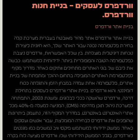
וורדפרס לעסקים – בניית חנות
וורדפרס.
בניית אתר וורדפרס
בניית אתר וורדפרס אתר מהיר מאובטח בעברית מערכת קלה
בחירת פלטפורמה נכונה עבור האתר שלך, היא חיונית ליצירת
נוכחות דיגיטלית מוצלחת. בין שלל האפשרויות, וורדפרס ניצבת
כפלטפורמה הטובה והפופולרית ביותר. ידידותית למשתמש. כבשה
את ליבם של בוני האתרים מתחילים וותיקים כאחד. מדריך מקיף
לפלטפורמת האתרים המובילה בתחום ההולך ומתפתח של בניית
אתרים, פלטפורמה אחת עמדה במבחן הזמן והתגלתה ככוח
דומיננטי. והוא וורדפרס. בניית אתרי וורדפרס לעסקים בתחילת
דרכה, וורדפרס שהושקה ככלי לבלוגים. ומשנת 2003, התפתחה
למערכת ניהול תוכן מדהימה (CMS), המניעה למעלה מ-40% מכל
אתרי האינטרנט באינטרנט. במדריך המקיף הזה, נתעמק ביתרונות
שהופכים את וורדפרס לבחירה המומלצת, עבור אנשים ועסקים
כאחד. ממשק ידידותי למשתמש פיקסי וויב נמשכים כמו מגנטים
לוורדפרס, בגלל הממשק הידידותי שלו. וורדפרס מציעה לוח בקרה