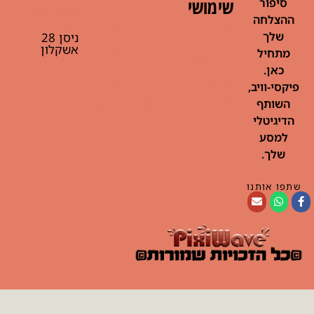
בניית אתר
052-
שימושי
סיפור
תדמית
3695096
ההצלחה
עמוד הבית
בניית אתר
וואצ'אפ
תיק עבודות
שלך
מכירות
ניסן 28
אודות
בניית דף
אשקלון
מתחיל
צור קשר
נחיתה
נגישות
כאן.
בניית אתר
כמה עולה
האתר
אלמנטור
לבנות אתר?
פיקסי-וויב,
פרו
פרסום
השותף
עסקים בגוגל
הדיגיטלי
למסע
שלך.
שתפו אותנו