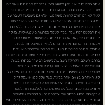
אתר רספונסיבי אינו נתון למשא ומתן. וורדפרס מבטיחים שאתרים
שנבנו על הפלטפורמה מטבעם יהיו ידידותיים למובייל. אתר מעוצב
לנייד לא רק תורם לחוויית משתמש, אלא גם משפיעה לטובה על
דירוג מנועי החיפוש. אמצעי אבטחה חזקים אבטחה היא בראש
סדר העדיפויות של כל בעל אתר. וורד-פרס, מעדכנת ללא הרף
את הפלטפורמה שלה, בכדי לטפל בפרצות פוטנציאליות. בנוסף,
אנו יכולים לחזק את אבטחת האתר באמצעות שימוש בתוספי
אבטחה. מה שהופך את וורדפרס לבחירה מאובטחת לבניית
אתרים. תמיכה קהילתית משגשגת קהילת וורדפרס הוא עדות
לפופולריות המתמשכת שלה. יחד עם מיליוני משתמשים ומפתחים
ברחבי העולם. הקהילה משמשת משאב רב ערך בפתרון בעיות
ושיתוף מידע. האופי השיתופי של קהילת וורדפרס, מבטיחה
שהפלטפורמה תישאר דינמית. מאובטחת ומעודכנת. מתאים לכל
סוגי האתרים בין אם אתה בלוגר, בעל עסק קטן או עסק גדול,
וורדפרס מתאימה לכולם. הרבגוניות שבה מאפשרת לנו ליצור
אתרים במורכבים, מבלוגים פשוטים ועד לפלטפורמות למסחר
אלקטרוני. המגוון הרחב של וורדפרס נחשב לבחירה אידיאלית,
עבור אנשים ועסקים בכל שלב של צמיחה. לסיכום.. wordpress