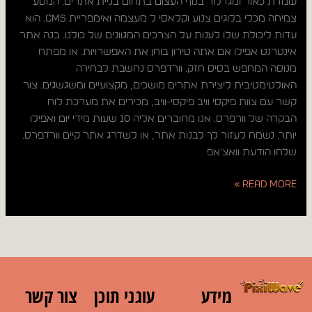
עומדת כאור ומגדלור בנוף העצום בתחום בניית אתרים. המסע
צמיחה מכלי בלוגים צנוע וקלאסי ל מעצמה ואימפריית CMS. הוא
עדות ליכולת שלו לענות על הצרכים המגוונים של כולנו. בנה אתר
אינטרנט אפילו אם אתה טירון בוחן את האפשרויות. או מפתח
מנוסה המחפש בסיס חזק. וורדפרס נחשבת לבחירה
האולטימטיבית ליצירת אתרים מושכים, מקצועיים ומשגשגים. צור
קשר עם צוות פיקסי וויב פיקסי-וויב, מכירים את מערכת לוח
הבקרה של וורפרס. אנו מחוברים אליה 10 שעות מידי יום ואפילו
יותר. נשמח לעזור לך לבנות אתר, או לשדרג אתר קיים וורדפרס.
שלחו הודעת וואצ'אפ
Read More »
מידע
עוגני תוכן
צור קשר